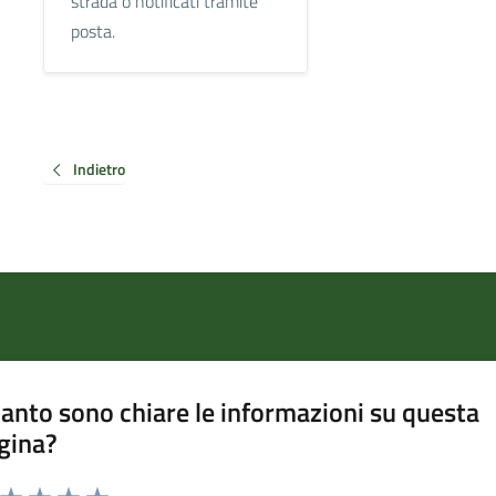
strada o notificati tramite
posta.
Indietro
anto sono chiare le informazioni su questa
gina?
a da 1 a 5 stelle la pagina