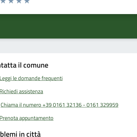
ta 1 stelle su 5
Valuta 2 stelle su 5
Valuta 3 stelle su 5
Valuta 4 stelle su 5
Valuta 5 stelle su 5
tatta il comune
Leggi le domande frequenti
Richiedi assistenza
Chiama il numero +39 0161 32136 - 0161 329959
Prenota appuntamento
blemi in città