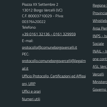
Piazza XX Settembre 2
Regione
13012 Borgo Vercelli (VC)
Provincia 
C.F. 80003710029 - P.Iva:
Whistleb
00376420022
Telefono:
Arpa Pi
+39 0161 32136 - 0161 329959
INPS - I
E-mail:
Sociale
INAIL - I
PEC:
one contr
ASL Verce
Vercelli
Ufficio Protocollo, Certificazioni ed Affissi
Ministero
oni, URP
Governo 
Uffici e orari
Numeri utili