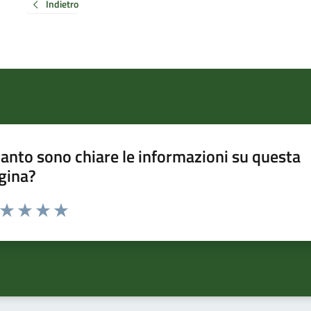
Indietro
anto sono chiare le informazioni su questa
gina?
a da 1 a 5 stelle la pagina
ta 1 stelle su 5
Valuta 2 stelle su 5
Valuta 3 stelle su 5
Valuta 4 stelle su 5
Valuta 5 stelle su 5