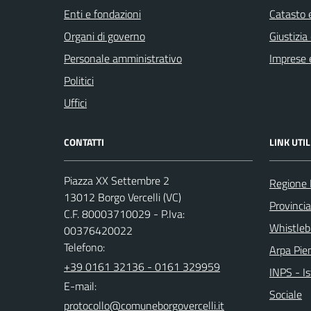
Enti e fondazioni
Catasto e
Organi di governo
Giustizia
Personale amministrativo
Imprese 
Politici
Uffici
CONTATTI
LINK UTIL
Piazza XX Settembre 2
Regione
13012 Borgo Vercelli (VC)
Provincia 
C.F. 80003710029 - P.Iva:
Whistleb
00376420022
Telefono:
Arpa Pi
+39 0161 32136 - 0161 329959
INPS - I
E-mail:
Sociale