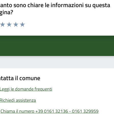
anto sono chiare le informazioni su questa
gina?
a da 1 a 5 stelle la pagina
ta 1 stelle su 5
Valuta 2 stelle su 5
Valuta 3 stelle su 5
Valuta 4 stelle su 5
Valuta 5 stelle su 5
tatta il comune
Leggi le domande frequenti
Richiedi assistenza
Chiama il numero +39 0161 32136 - 0161 329959