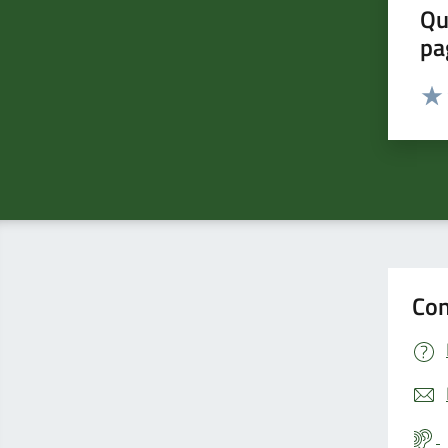
Qu
pa
Valut
Valu
Con