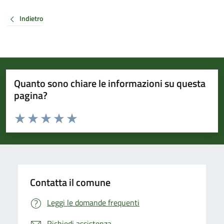
Indietro
Quanto sono chiare le informazioni su questa
pagina?
Valuta da 1 a 5 stelle la pagina
Valuta 1 stelle su 5
Valuta 2 stelle su 5
Valuta 3 stelle su 5
Valuta 4 stelle su 5
Valuta 5 stelle su 5
Contatta il comune
Leggi le domande frequenti
Richiedi assistenza