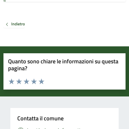
Indietro
Quanto sono chiare le informazioni su questa
pagina?
Valuta da 1 a 5 stelle la pagina
Valuta 1 stelle su 5
Valuta 2 stelle su 5
Valuta 3 stelle su 5
Valuta 4 stelle su 5
Valuta 5 stelle su 5
Contatta il comune